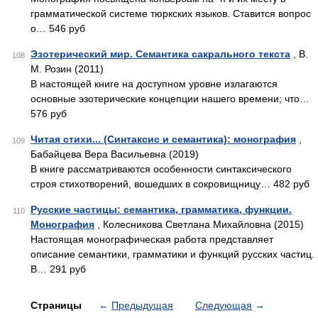
грамматической системе тюркских языков. Ставится вопрос
о… 546 руб
Эзотерический мир. Семантика сакрального текста
, В.
108
М. Розин (2011)
В настоящей книге на доступном уровне излагаются
основные эзотерические концепции нашего времени; что…
576 руб
Читая стихи... (Синтаксис и семантика): монография
,
109
Бабайцева Вера Васильевна (2019)
В книге рассматриваются особенности синтаксического
строя стихотворений, вошедших в сокровищницу… 482 руб
Русские частицы: семантика, грамматика, функции.
110
Монография
, Колесникова Светлана Михайловна (2015)
Настоящая монографическая работа представляет
описание семантики, грамматики и функций русских частиц.
В… 291 руб
Страницы
←
Предыдущая
Следующая
→