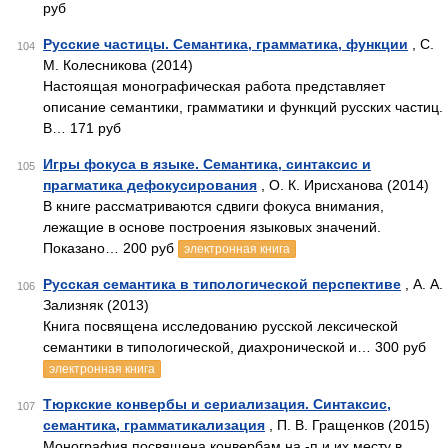
руб
Русские частицы. Семантика, грамматика, функции
, С.
104
М. Колесникова (2014)
Настоящая монографическая работа представляет
описание се­мантики, грамматики и функций русских частиц.
В… 171 руб
Игры фокуса в языке. Семантика, синтаксис и
105
прагматика дефокусирования
, О. К. Ирисханова (2014)
В книге рассматриваются сдвиги фокуса внимания,
лежащие в основе построения языковых значений.
Показано… 200 руб
электронная книга
Русская семантика в типологической перспективе
, А. А.
106
Зализняк (2013)
Книга посвящена исследованию русской лексической
семантики в типологической, диахронической и… 300 руб
электронная книга
Тюркские конвербы и сериализация. Синтаксис,
107
семантика, грамматикализация
, П. В. Гращенков (2015)
Монография посвящена конвербам на -п и их месту в