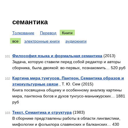
семантика
Толкование
Перевод
Книги
все
электронные книги
аудиокниги
Философия языка и формальная семантика
(2013)
101
Задача, которую ставили перед собой редактор и авторы
сборника, была двоякой: во-первых, познакомить… 520 руб
Картина мира тунгусов. Пантеон. Семантика образов и
102
этнокультурные связи
, Т. Ю. Сем (2015)
Книга посвящена общему и особенному анализу картины
мира, пантеона богов и духов тунгусо-маньчжурских… 1881
руб
Текст. Семантика и структура
(1983)
103
В сборнике представлены работы в области лингвистики,
мифологии и фольклора славянских и балканских… 430